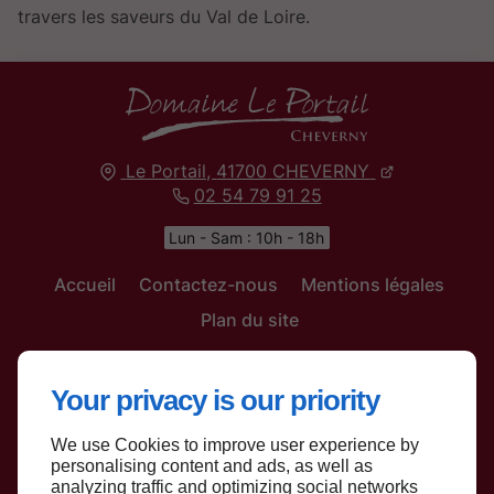
travers les saveurs du Val de Loire.
Le Portail,
41700
CHEVERNY
02 54 79 91 25
Lun - Sam : 10h - 18h
Accueil
Contactez-nous
Mentions légales
Plan du site
Your privacy is our priority
We use Cookies to improve user experience by
Haut de page
personalising content and ads, as well as
analyzing traffic and optimizing social networks